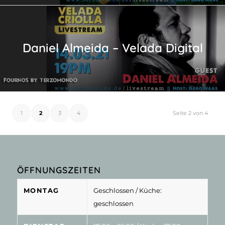
Daniel Almeida – Velada Digital
1
2
3
4
Seite 2 von 4
ÖFFNUNGSZEITEN
MONTAG
Geschlossen
/ Küche:
geschlossen