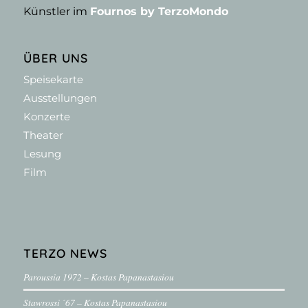
Künstler im
Fournos by TerzoMondo
ÜBER UNS
Speisekarte
Ausstellungen
Konzerte
Theater
Lesung
Film
TERZO NEWS
Paroussia 1972 – Kostas Papanastasiou
Stawrossi ´67 – Kostas Papanastasiou