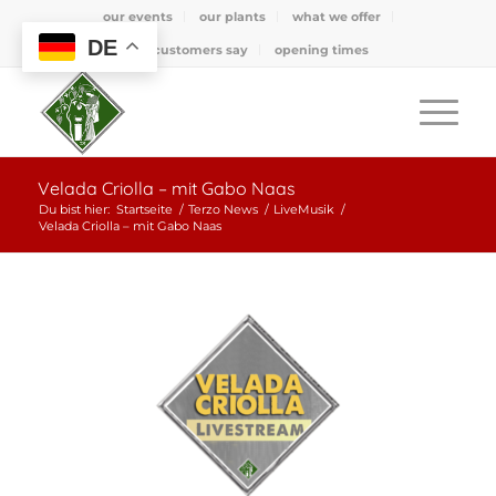
our events
our plants
what we offer
DE
what customers say
opening times
Velada Criolla – mit Gabo Naas
Du bist hier:
Startseite
/
Terzo News
/
LiveMusik
/
Velada Criolla – mit Gabo Naas