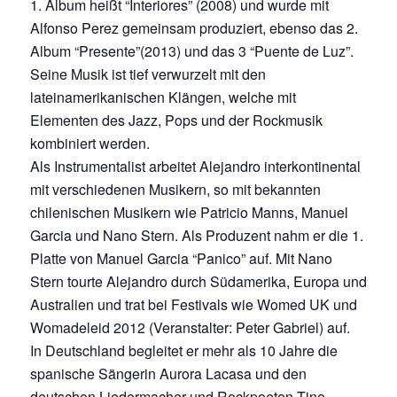
1. Album heißt “Interiores” (2008) und wurde mit
Alfonso Perez gemeinsam produziert, ebenso das 2.
Album “Presente”(2013) und das 3 “Puente de Luz”.
Seine Musik ist tief verwurzelt mit den
lateinamerikanischen Klängen, welche mit
Elementen des Jazz, Pops und der Rockmusik
kombiniert werden.
Als Instrumentalist arbeitet Alejandro interkontinental
mit verschiedenen Musikern, so mit bekannten
chilenischen Musikern wie Patricio Manns, Manuel
Garcia und Nano Stern. Als Produzent nahm er die 1.
Platte von Manuel Garcia “Panico” auf. Mit Nano
Stern tourte Alejandro durch Südamerika, Europa und
Australien und trat bei Festivals wie Womed UK und
Womadeleid 2012 (Veranstalter: Peter Gabriel) auf.
In Deutschland begleitet er mehr als 10 Jahre die
spanische Sängerin Aurora Lacasa und den
deutschen Liedermacher und Rockpoeten Tino