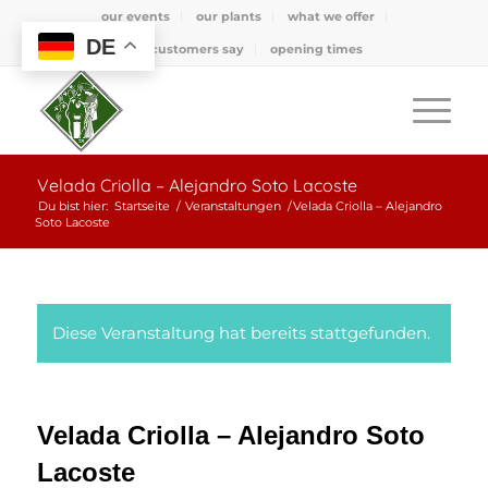
our events
our plants
what we offer
DE
what customers say
opening times
Velada Criolla – Alejandro Soto Lacoste
Du bist hier:
Startseite
/
Veranstaltungen
/
Velada Criolla – Alejandro
Soto Lacoste
Diese Veranstaltung hat bereits stattgefunden.
Velada Criolla – Alejandro Soto
Lacoste