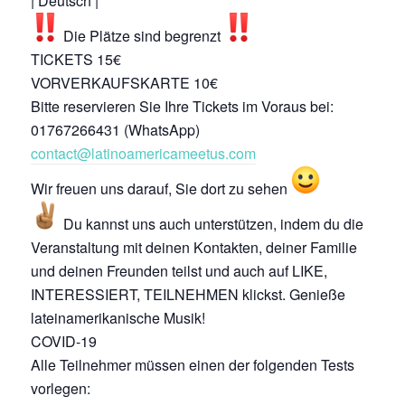
| Deutsch |
Die Plätze sind begrenzt
TICKETS 15€
VORVERKAUFSKARTE 10€
Bitte reservieren Sie Ihre Tickets im Voraus bei:
01767266431 (WhatsApp)
contact@latinoamericameetus.com
Wir freuen uns darauf, Sie dort zu sehen
Du kannst uns auch unterstützen, indem du die
Veranstaltung mit deinen Kontakten, deiner Familie
und deinen Freunden teilst und auch auf LIKE,
INTERESSIERT, TEILNEHMEN klickst. Genieße
lateinamerikanische Musik!
COVID-19
Alle Teilnehmer müssen einen der folgenden Tests
vorlegen: