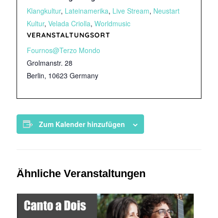
Klangkultur
,
Lateinamerika
,
Live Stream
,
Neustart
Kultur
,
Velada Criolla
,
Worldmusic
VERANSTALTUNGSORT
Fournos@Terzo Mondo
Grolmanstr. 28
Berlin
,
10623
Germany
Zum Kalender hinzufügen
Ähnliche Veranstaltungen