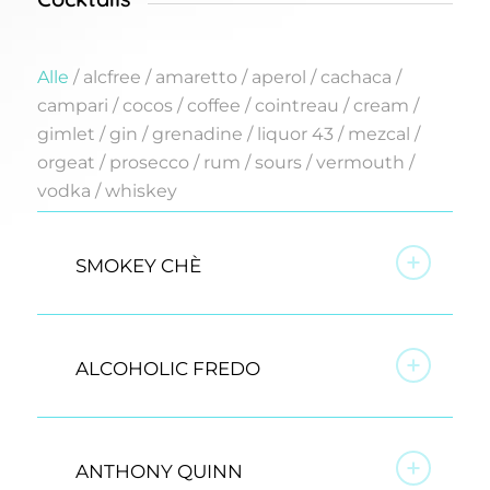
Alle
/
alcfree
/
amaretto
/
aperol
/
cachaca
/
campari
/
cocos
/
coffee
/
cointreau
/
cream
/
gimlet
/
gin
/
grenadine
/
liquor 43
/
mezcal
/
orgeat
/
prosecco
/
rum
/
sours
/
vermouth
/
vodka
/
whiskey
SMOKEY CHÈ
ALCOHOLIC FREDO
ANTHONY QUINN