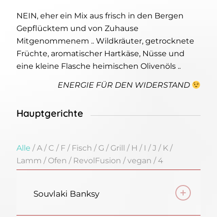
NEIN, eher ein Mix aus frisch in den Bergen
Gepflücktem und von Zuhause
Mitgenommenem .. Wildkräuter, getrocknete
Früchte, aromatischer Hartkäse, Nüsse und
eine kleine Flasche heimischen Olivenöls ..
ENERGIE FÜR DEN WIDERSTAND
Hauptgerichte
Alle
/
A
/
C
/
F
/
Fisch
/
G
/
Grill
/
H
/
I
/
J
/
K
/
Lamm
/
Ofen
/
RevolFusion
/
vegan
/
4
Souvlaki Banksy