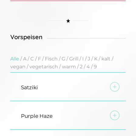
Vorspeisen
Alle
/
A
/
C
/
F
/
Fisch
/
G
/
Grill
/
I
/
J
/
K
/
kalt
/
vegan
/
vegetarisch
/
warm
/
2
/
4
/
9
Satziki
Purple Haze