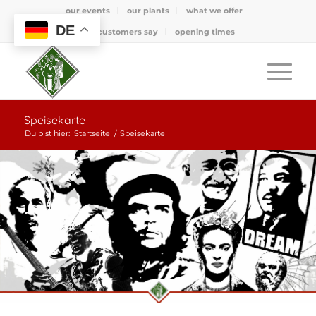
our events
our plants
what we offer
DE
what customers say
opening times
Speisekarte
Du bist hier:
Startseite
/
Speisekarte