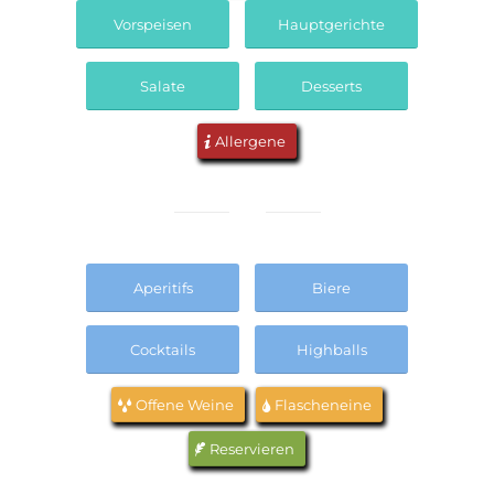
Vorspeisen
Hauptgerichte
Salate
Desserts
Allergene
Aperitifs
Biere
Cocktails
Highballs
Offene Weine
Flascheneine
Reservieren