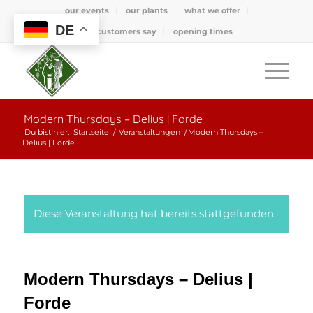
our events
our plants
what we offer
DE
what customers say
opening times
Modern Thursdays – Delius | Forde
Du bist hier:
Startseite
/
Veranstaltungen
/
Modern Thursdays –
Delius | Forde
Diese Veranstaltung hat bereits stattgefunden.
Modern Thursdays – Delius |
Forde