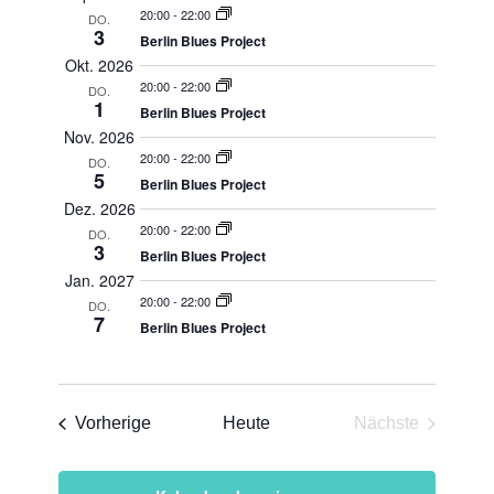
Ansichten,
auswählen.
20:00
-
22:00
DO.
Navigation
3
Berlin Blues Project
Okt. 2026
20:00
-
22:00
DO.
1
Berlin Blues Project
Nov. 2026
20:00
-
22:00
DO.
5
Berlin Blues Project
Dez. 2026
20:00
-
22:00
DO.
3
Berlin Blues Project
Jan. 2027
20:00
-
22:00
DO.
7
Berlin Blues Project
Veranstaltungen
Vorherige
Heute
Nächste
Veranstaltun