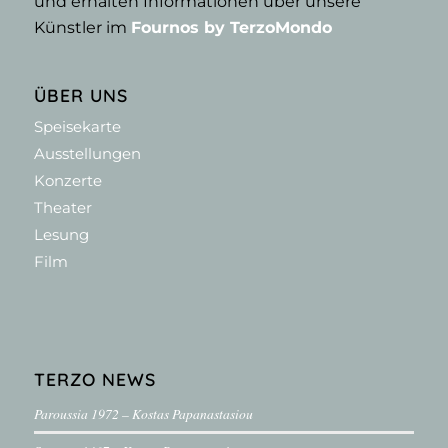
und erhalten Informationen über unsere
Künstler im
Fournos by TerzoMondo
ÜBER UNS
Speisekarte
Ausstellungen
Konzerte
Theater
Lesung
Film
TERZO NEWS
Paroussia 1972 – Kostas Papanastasiou