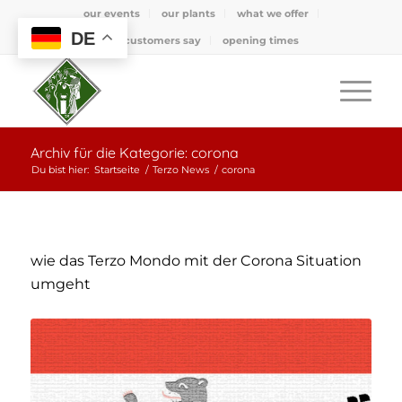
our events
our plants
what we offer
DE
what customers say
opening times
Archiv für die Kategorie: corona
Du bist hier:
Startseite
/
Terzo News
/
corona
wie das Terzo Mondo mit der Corona Situation
umgeht