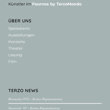
Künstler im
Fournos by TerzoMondo
ÜBER UNS
Speisekarte
Ausstellungen
Konzerte
Theater
Lesung
Film
TERZO NEWS
Paroussia 1972 – Kostas Papanastasiou
Stawrossi ´67 – Kostas Papanastasiou