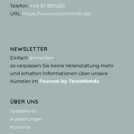
Telefon:
+49 30 8815261
URL:
https://www.terzomondo.de/
NEWSLETTER
Einfach
anmelden
,
so verpassen Sie keine Veranstaltung mehr
und erhalten Informationen über unsere
Künstler im
Fournos by TerzoMondo
ÜBER UNS
Speisekarte
Ausstellungen
Konzerte