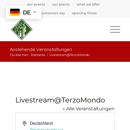
our events
our plants
what we offer
DE
what customers say
opening times
Anstehende Veranstaltungen
Du bist hier:
Startseite
/
Livestream@TerzoMondo
Livestream@TerzoMondo
« Alle Veranstaltungen
Adresse
Deutschland
Wegbeschreibung