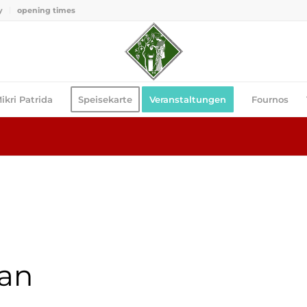
y
opening times
ikri Patrida
Speisekarte
Veranstaltungen
Fournos
yan