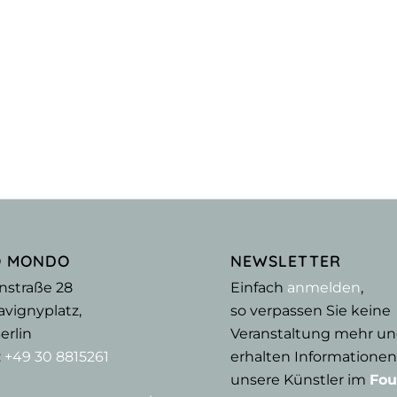
O MONDO
NEWSLETTER
nstraße 28
Einfach
anmelden
,
vignyplatz,
so verpassen Sie keine
erlin
Veranstaltung mehr u
:
+49 30 8815261
erhalten Informationen
unsere Künstler im
Fou