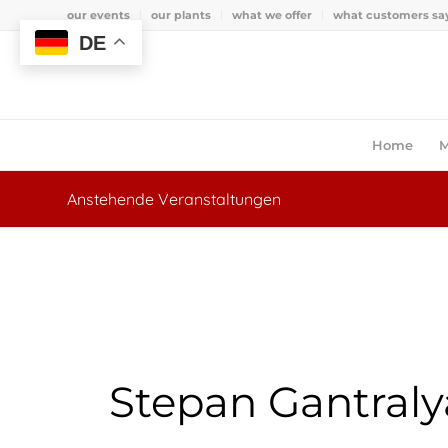
our events
our plants
what we offer
what customers sa
DE
Home
M
Anstehende Veranstaltungen
Stepan Gantral