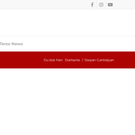
Terzo News
Du bist hier:
Startseite
/
Stepan Gantralyan