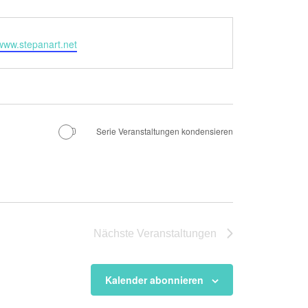
ite
/www.stepanart.net
Serie Veranstaltungen kondensieren
Nächste
Veranstaltungen
Kalender abonnieren