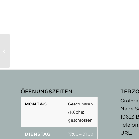
Songs auf dem Boot
ÖFFNUNGSZEITEN
TERZ
Grolma
MONTAG
Geschlossen
Nähe Sa
/ Küche:
10623
B
geschlossen
Telefon
URL:
DIENSTAG
17:00 – 01:00