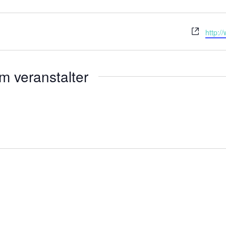
Webse
http:/
m veranstalter