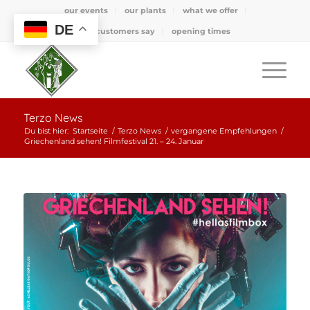
our events
our plants
what we offer
DE
what customers say
opening times
Terzo News
Du bist hier:
Startseite
/
Terzo News
/
vergangene Empfehlungen
/
Griechenland sehen! Filmfestival 21. – 24. Januar