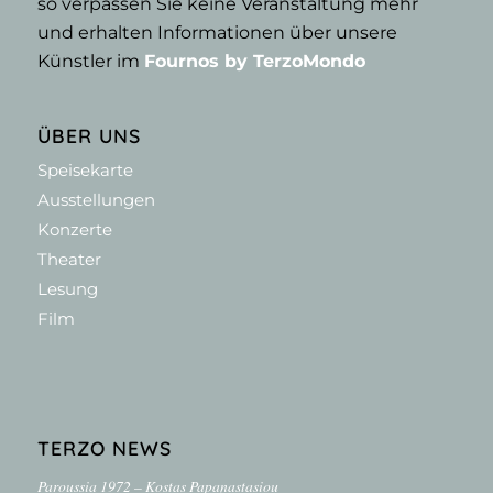
so verpassen Sie keine Veranstaltung mehr
und erhalten Informationen über unsere
Künstler im
Fournos by TerzoMondo
ÜBER UNS
Speisekarte
Ausstellungen
Konzerte
Theater
Lesung
Film
TERZO NEWS
Paroussia 1972 – Kostas Papanastasiou