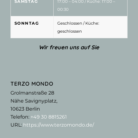
SAMSTAG
17:00 – 04:00
/ Küche: 17:00 –
00:30
SONNTAG
Geschlossen
/ Küche:
geschlossen
Wir freuen uns auf Sie
TERZO MONDO
Grolmanstraße 28
Nähe Savignyplatz,
10623
Berlin
Telefon:
+49 30 8815261
URL:
https://www.terzomondo.de/