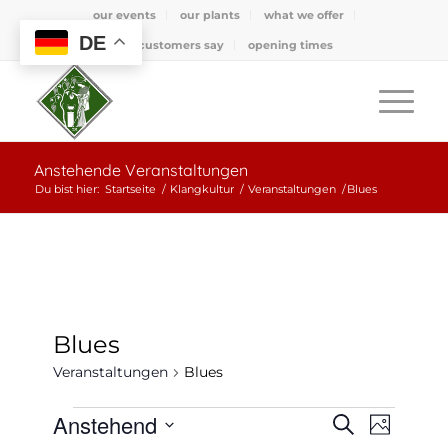
our events
our plants
what we offer
DE
what customers say
opening times
Anstehende Veranstaltungen
Du bist hier:
Startseite
/
Klangkultur
/
Veranstaltungen
/
Blues
Blues
Veranstaltungen
Blues
Veranstaltungen
Veransta
Verans
Anstehend
Suche
Foto
Ansicht