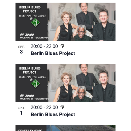
Suche
Datum
Naviga
List
und
auswählen.
of
Ansichten
Veranstaltungen
Navigati
in
Photo
20:00
-
22:00
SEP.
View
3
Berlin Blues Project
20:00
-
22:00
OKT.
1
Berlin Blues Project