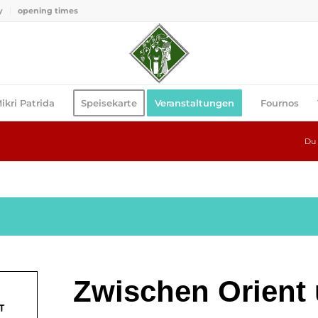
y
opening times
ikri Patrida
Speisekarte
Veranstaltungen
Fournos
Du 
Zwischen Orient
T