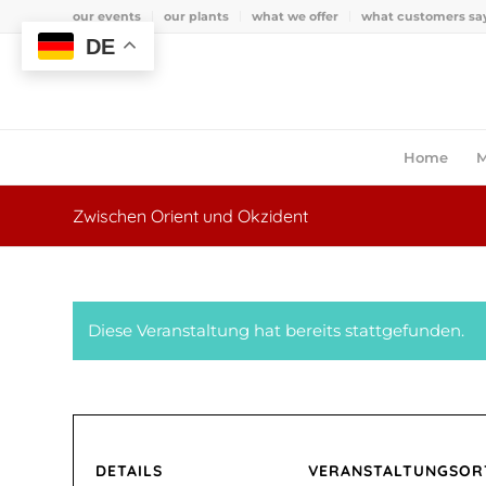
our events
our plants
what we offer
what customers sa
DE
Home
M
Zwischen Orient und Okzident
Diese Veranstaltung hat bereits stattgefunden.
DETAILS
VERANSTALTUNGSOR