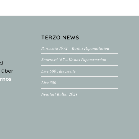
TERZO NEWS
Paroussia 1972 – Kostas Papanastasiou
Stawrossi ´67 – Kostas Papanastasiou
nd
 über
Live 500 , die zweite
rnos
Live 500
Neustart Kultur 2021