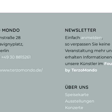
O MONDO
NEWSLETTER
nstraße 28
Einfach
anmelden
,
vignyplatz,
so verpassen Sie keine
erlin
Veranstaltung mehr u
:
+49 30 8815261
erhalten Informationen
unsere Künstler im
Fou
//www.terzomondo.de/
by TerzoMondo
ÜBER UNS
Speisekarte
Ausstellungen
Konzerte