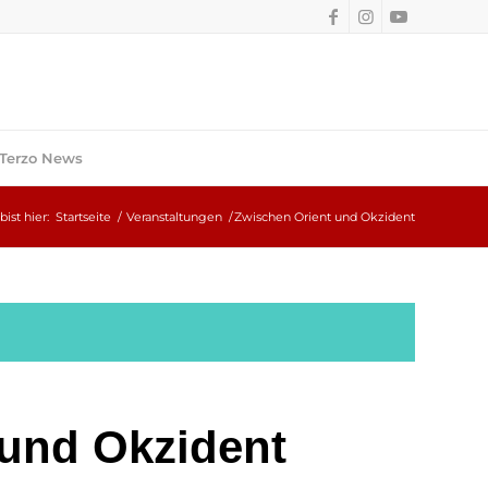
Terzo News
bist hier:
Startseite
/
Veranstaltungen
/
Zwischen Orient und Okzident
 und Okzident