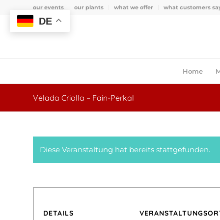
our events
our plants
what we offer
what customers sa
DE
Home
M
Velada Criolla – Fain-Perkal
Diese Veranstaltung hat bereits stattgefunden.
DETAILS
VERANSTALTUNGSOR