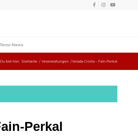
Terzo News
Du bist hier:
Startseite
/
Veranstaltungen
/
Velada Criolla – Fain-Perkal
Fain-Perkal