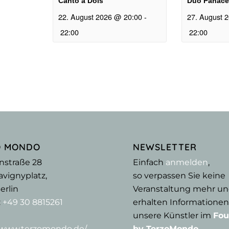
Canto a Dois
Duo Panace
22. August 2026 @ 20:00
-
27. August 
22:00
22:00
O MONDO
NEWSLETTER
nstraße 28
Einfach
anmelden
,
vignyplatz,
so verpassen Sie keine
erlin
Veranstaltung mehr u
:
+49 30 8815261
erhalten Informationen
unsere Künstler im
Fou
//www.terzomondo.de/
by TerzoMondo