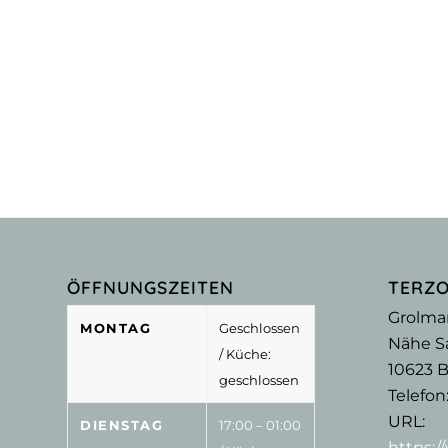
ÖFFNUNGSZEITEN
TERZ
Grolma
MONTAG
Geschlossen
Nähe Sa
/ Küche:
10623
B
geschlossen
Telefon
URL:
DIENSTAG
17:00 – 01:00
https: