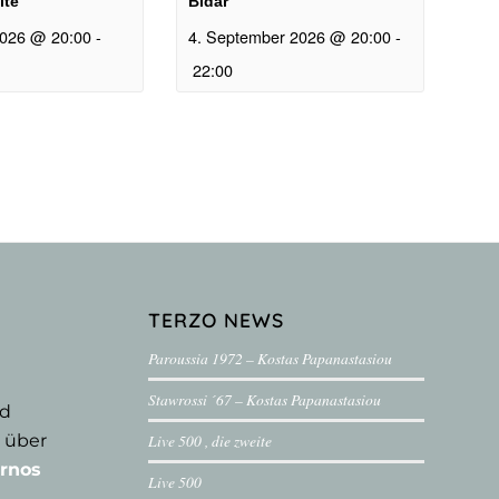
ite
Bîdar
2026 @ 20:00
-
4. September 2026 @ 20:00
-
22:00
TERZO NEWS
Paroussia 1972 – Kostas Papanastasiou
Stawrossi ´67 – Kostas Papanastasiou
nd
 über
Live 500 , die zweite
rnos
Live 500