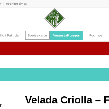
y
opening times
ikri Patrida
Speisekarte
Veranstaltungen
Fournos
Velada Criolla – 
T