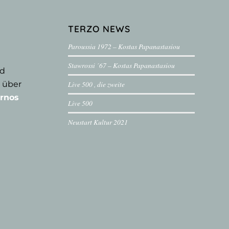
TERZO NEWS
Paroussia 1972 – Kostas Papanastasiou
Stawrossi ´67 – Kostas Papanastasiou
nd
 über
Live 500 , die zweite
rnos
Live 500
Neustart Kultur 2021