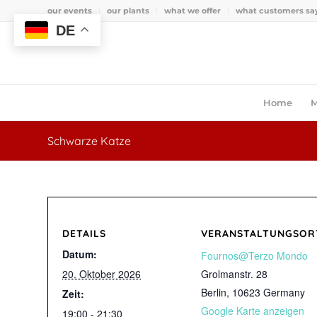
our events
our plants
what we offer
what customers sa
DE
Home
M
Schwarze Katze
DETAILS
VERANSTALTUNGSOR
Datum:
Fournos@Terzo Mondo
20. Oktober 2026
Grolmanstr. 28
Berlin
,
10623
Germany
Zeit:
Google Karte anzeigen
19:00 - 21:30