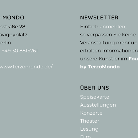
O MONDO
NEWSLETTER
nstraße 28
Einfach
anmelden
,
vignyplatz,
so verpassen Sie keine
erlin
Veranstaltung mehr u
:
+49 30 8815261
erhalten Informationen
unsere Künstler im
Fou
//www.terzomondo.de/
by TerzoMondo
ÜBER UNS
Speisekarte
Ausstellungen
Konzerte
Theater
Lesung
Film