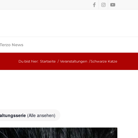
Terzo News
Du bist hier:
Startseite
/
Veranstaltungen
/
Schwarze Katze
altungsserie
(Alle ansehen)