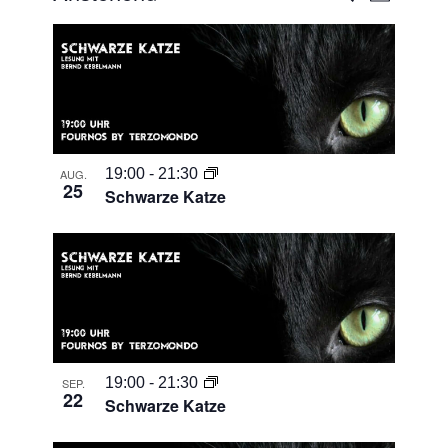
Ansicht
Suche
Datum
Naviga
List
und
auswählen.
of
Ansichten
Veranstaltungen
Navigati
in
Photo
19:00
-
21:30
AUG.
View
25
Schwarze Katze
19:00
-
21:30
SEP.
22
Schwarze Katze