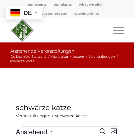
our events
our plants
what we offer
DE
what customers say
opening times
Anstehende Veranstaltungen
Du bist hier:
Startseite
/
Wortkultur
/
Lesung
/
Veranstaltungen
/
schwarze katze
schwarze katze
Veranstaltungen
schwarze katze
Veranstaltungen
Veransta
Verans
Anstehend
Suche
Foto