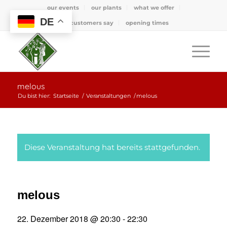
our events
our plants
what we offer
DE
what customers say
opening times
melous
Du bist hier:
Startseite
/
Veranstaltungen
/
melous
Diese Veranstaltung hat bereits stattgefunden.
melous
22. Dezember 2018 @ 20:30
-
22:30