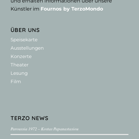
und erhalten Informationen über unsere
Künstler im
Fournos by TerzoMondo
ÜBER UNS
Speisekarte
Ausstellungen
Konzerte
Theater
Lesung
Film
TERZO NEWS
Paroussia 1972 – Kostas Papanastasiou