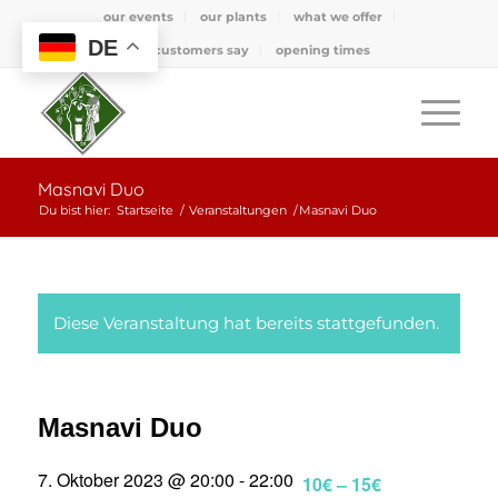
our events
our plants
what we offer
DE
what customers say
opening times
Masnavi Duo
Du bist hier:
Startseite
/
Veranstaltungen
/
Masnavi Duo
Diese Veranstaltung hat bereits stattgefunden.
Masnavi Duo
7. Oktober 2023 @ 20:00
-
22:00
10€ – 15€