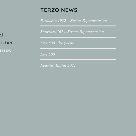
TERZO NEWS
Paroussia 1972 – Kostas Papanastasiou
Stawrossi ´67 – Kostas Papanastasiou
nd
 über
Live 500 , die zweite
rnos
Live 500
Neustart Kultur 2021