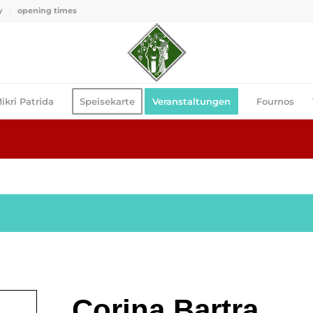
y
opening times
ikri Patrida
Speisekarte
Veranstaltungen
Fournos
Corina Bartra