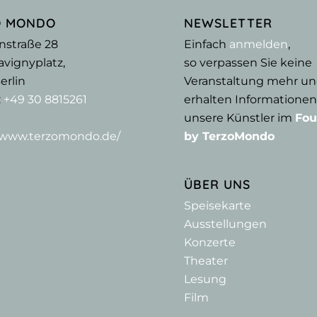
O MONDO
NEWSLETTER
nstraße 28
Einfach
anmelden
,
vignyplatz,
so verpassen Sie keine
erlin
Veranstaltung mehr u
:
+49 30 8815261
erhalten Informationen
unsere Künstler im
Fou
//www.terzomondo.de/
by TerzoMondo
ÜBER UNS
Speisekarte
Ausstellungen
Konzerte
Theater
Lesung
Film