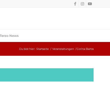
Terzo News
Du bist hier:
Startseite
/
Veranstaltungen
/
Corina Bartra