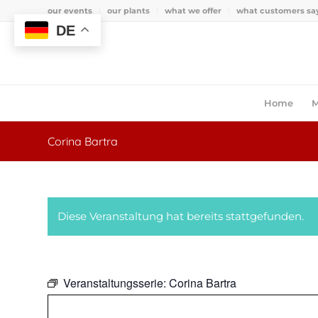
our events
our plants
what we offer
what customers sa
DE
Home
M
Corina Bartra
Diese Veranstaltung hat bereits stattgefunden.
Veranstaltungsserie:
Corina Bartra