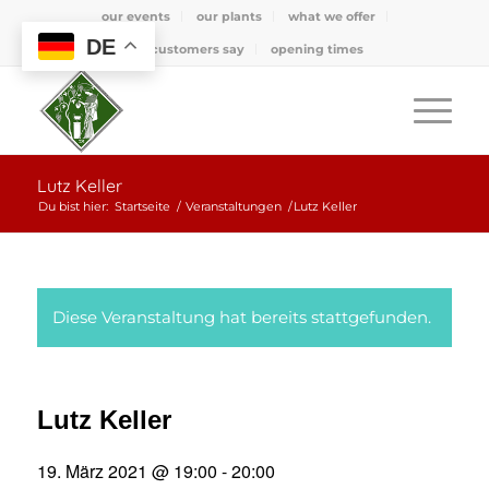
our events
our plants
what we offer
DE
what customers say
opening times
Lutz Keller
Du bist hier:
Startseite
/
Veranstaltungen
/
Lutz Keller
Diese Veranstaltung hat bereits stattgefunden.
Lutz Keller
19. März 2021 @ 19:00
-
20:00