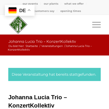
our events
our plants
what we offer
DE
what customers say
opening times
Johanna Lucia Trio – KonzertKollektiv
Du bist hier:
Startseite
/
Veranstaltungen
/
Johanna Lucia Trio –
KonzertKollektiv
Diese Veranstaltung hat bereits stattgefunden.
Johanna Lucia Trio –
KonzertKollektiv