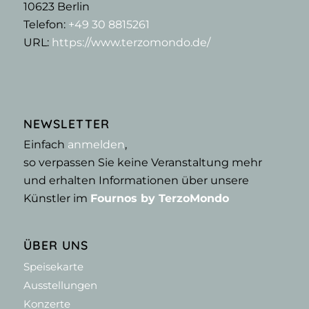
10623
Berlin
Telefon:
+49 30 8815261
URL:
https://www.terzomondo.de/
NEWSLETTER
Einfach
anmelden
,
so verpassen Sie keine Veranstaltung mehr
und erhalten Informationen über unsere
Künstler im
Fournos by TerzoMondo
ÜBER UNS
Speisekarte
Ausstellungen
Konzerte