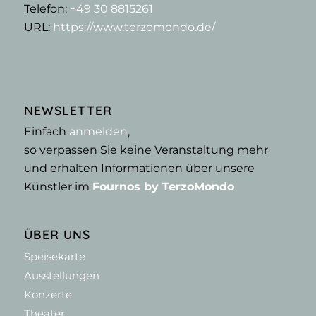
Telefon:
+49 30 8815261
URL:
https://www.terzomondo.de/
NEWSLETTER
Einfach
anmelden
,
so verpassen Sie keine Veranstaltung mehr
und erhalten Informationen über unsere
Künstler im
Fournos by TerzoMondo
ÜBER UNS
Speisekarte
Ausstellungen
Konzerte
Theater