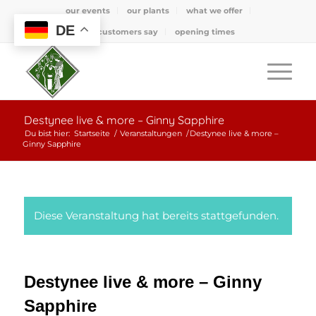
our events
our plants
what we offer
DE
what customers say
opening times
Destynee live & more – Ginny Sapphire
Du bist hier:
Startseite
/
Veranstaltungen
/
Destynee live & more –
Ginny Sapphire
Diese Veranstaltung hat bereits stattgefunden.
Destynee live & more – Ginny
Sapphire