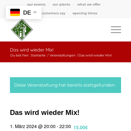
our events
our plants
what we offer
DE
what customers say
opening times
Das wird wieder Mix!
Du bist hier:
Startseite
/
Veranstaltungen
/
Das wird wieder Mix!
Diese Veranstaltung hat bereits stattgefunden.
Das wird wieder Mix!
1. März 2024 @ 20:00
-
22:00
15.00€