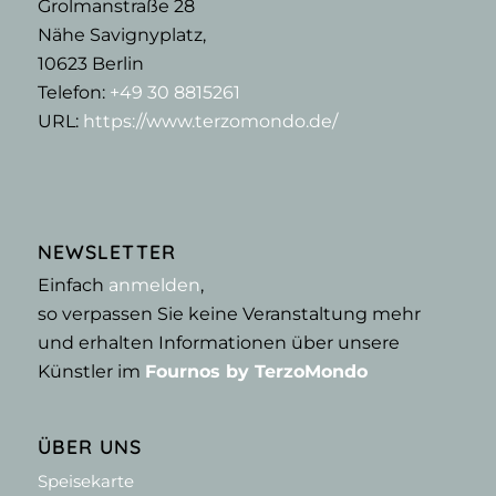
Grolmanstraße 28
Nähe Savignyplatz,
10623
Berlin
Telefon:
+49 30 8815261
URL:
https://www.terzomondo.de/
NEWSLETTER
Einfach
anmelden
,
so verpassen Sie keine Veranstaltung mehr
und erhalten Informationen über unsere
Künstler im
Fournos by TerzoMondo
ÜBER UNS
Speisekarte