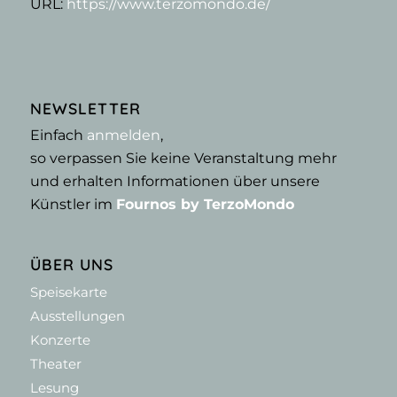
URL:
https://www.terzomondo.de/
NEWSLETTER
Einfach
anmelden
,
so verpassen Sie keine Veranstaltung mehr
und erhalten Informationen über unsere
Künstler im
Fournos by TerzoMondo
ÜBER UNS
Speisekarte
Ausstellungen
Konzerte
Theater
Lesung