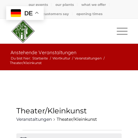
our events
our plants
what we offer
DE
what customers say
opening times
Anstehende Veranstaltungen
Du bist hier:
Startseite
/
Wortkultur
/
Veranstaltungen
/
Theater/Kleinkunst
Theater/Kleinkunst
Veranstaltungen
Theater/Kleinkunst
Veranstaltungen