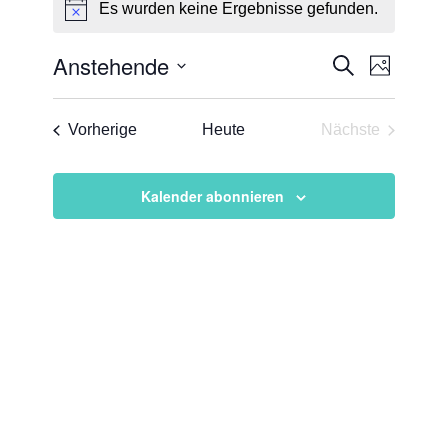
Es wurden keine Ergebnisse gefunden.
Hinweis
Veransta
Verans
Anstehende
Suche
Foto
Ansicht
Suche
Datum
Naviga
List
und
auswählen.
Veranstaltungen
Vorherige
Heute
Nächste
of
Ansichten
Veranstaltun
Veranstaltungen
Navigati
in
Kalender abonnieren
Photo
View