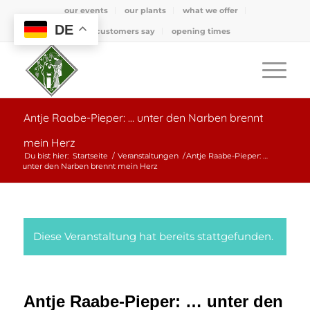
our events
our plants
what we offer
DE
what customers say
opening times
Antje Raabe-Pieper: … unter den Narben brennt
mein Herz
Du bist hier:
Startseite
/
Veranstaltungen
/
Antje Raabe-Pieper: …
unter den Narben brennt mein Herz
Diese Veranstaltung hat bereits stattgefunden.
Antje Raabe-Pieper: … unter den