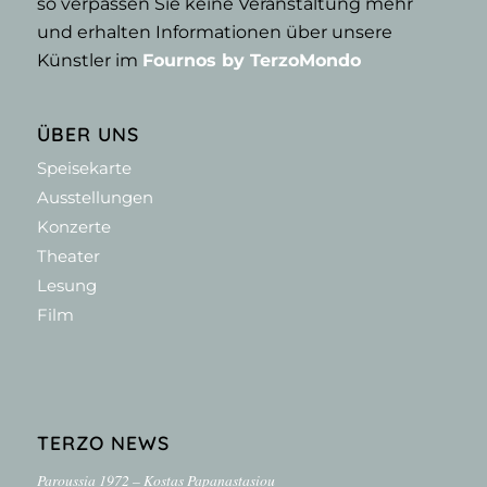
so verpassen Sie keine Veranstaltung mehr
und erhalten Informationen über unsere
Künstler im
Fournos by TerzoMondo
ÜBER UNS
Speisekarte
Ausstellungen
Konzerte
Theater
Lesung
Film
TERZO NEWS
Paroussia 1972 – Kostas Papanastasiou