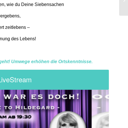
hen, wie du Deine Siebensachen
 vergebens,
ert zeitlebens –
dnung des Lebens!
 geht! Umwege erhöhen die Ortskenntnisse.
LiveStream