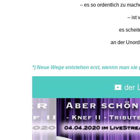
– es so ordentlich zu mac
– ist
es scheit
an der Unor
*) Neue Wege entstehen erst, wennn man sie
der 