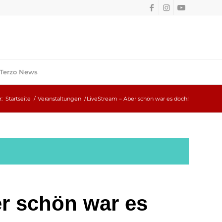
Terzo News
r:
Startseite
/
Veranstaltungen
/
LiveStream – Aber schön war es doch!
r schön war es