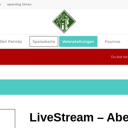
y
opening times
ikri Patrida
Speisekarte
Veranstaltungen
Fournos
Du bist hie
LiveStream – Abe