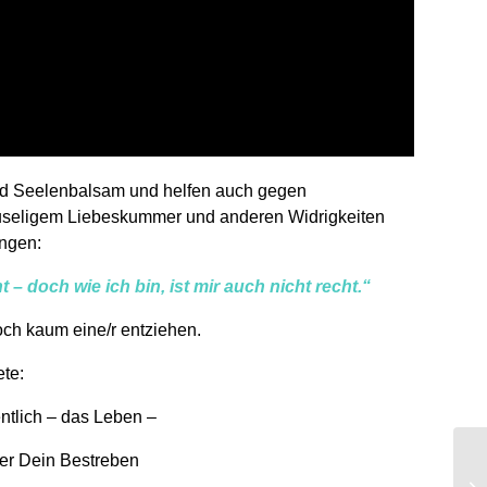
ind Seelenbalsam und helfen auch gegen
useligem Liebeskummer und anderen Widrigkeiten
ingen:
t – doch wie ich bin, ist mir auch nicht recht.“
ch kaum eine/r entziehen.
ete:
entlich – das Leben –
er Dein Bestreben