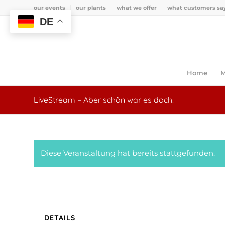
our events
our plants
what we offer
what customers sa
DE
Home
M
LiveStream – Aber schön war es doch!
Diese Veranstaltung hat bereits stattgefunden.
DETAILS