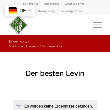
our events
our plants
what we offer
DE
what customers say
opening times
Terzo News
Du bist hier:
Startseite
/
Der besten Levin
Der besten Levin
Veranstaltungen
Es wurden keine Ergebnisse gefunden.
Hinweis