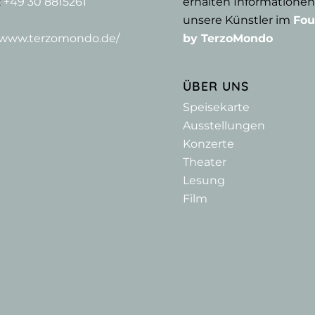
:
+49 30 8815261
erhalten Informationen
unsere Künstler im
Fou
//www.terzomondo.de/
by TerzoMondo
ÜBER UNS
Speisekarte
Ausstellungen
Konzerte
Theater
Lesung
Film