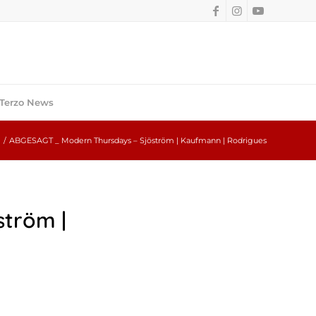
Terzo News
/
ABGESAGT _ Modern Thursdays – Sjöström | Kaufmann | Rodrigues
tröm |