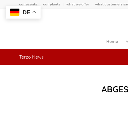
our events
our plants
what we offer
what customers sa
DE
Home
M
Terzo News
ABGES