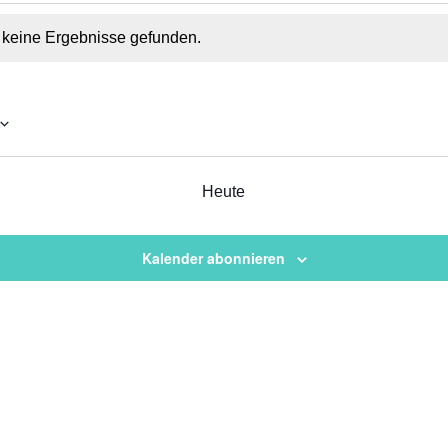
altungen
keine Ergebnisse gefunden.
ltungen
altung
fassung
en-
ion
,
staltungen
Heute
on
Kalender abonnieren