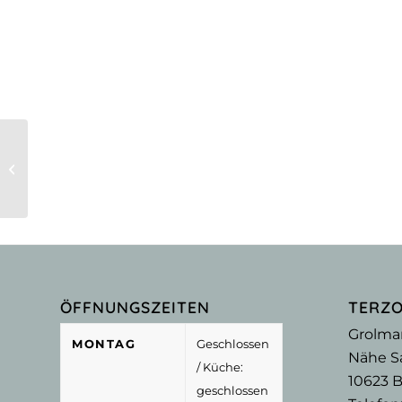
ABGESAGT _Modern Thursdays –
Griener | Voccia | Roder
ÖFFNUNGSZEITEN
TERZ
Grolma
MONTAG
Geschlossen
Nähe Sa
/ Küche:
10623
B
geschlossen