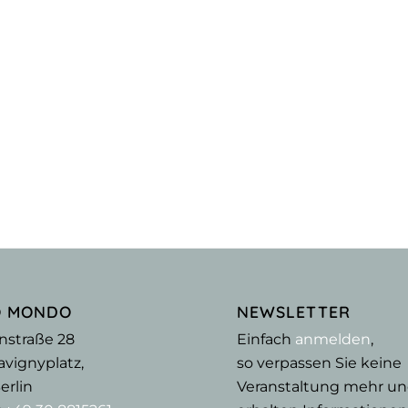
O MONDO
NEWSLETTER
nstraße 28
Einfach
anmelden
,
vignyplatz,
so verpassen Sie keine
erlin
Veranstaltung mehr u