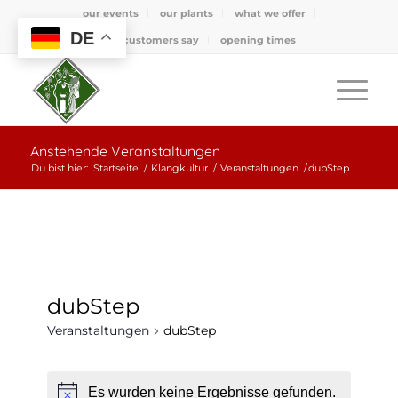
our events
our plants
what we offer
DE
what customers say
opening times
Anstehende Veranstaltungen
Du bist hier:
Startseite
/
Klangkultur
/
Veranstaltungen
/
dubStep
dubStep
Veranstaltungen
dubStep
Veranstaltungen
Es wurden keine Ergebnisse gefunden.