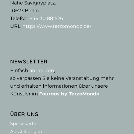
Nähe Savignyplatz,
10623
Berlin
Telefon:
+49 30 8815261
URL:
https://www.terzomondo.de/
NEWSLETTER
Einfach
anmelden
,
so verpassen Sie keine Veranstaltung mehr
und erhalten Informationen über unsere
Künstler im
Fournos by TerzoMondo
ÜBER UNS
Speisekarte
Ausstellungen