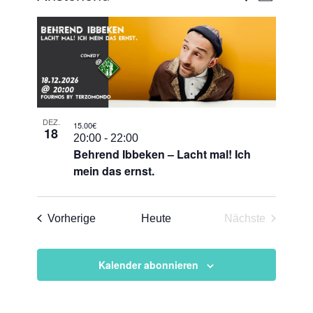
Ansicht
Suche
Datum
Naviga
List
und
auswählen.
of
Ansichten
Veranstaltungen
Navigati
in
Photo
DEZ.
View
15.00€
18
20:00
-
22:00
Behrend Ibbeken – Lacht mal! Ich
mein das ernst.
Veranstaltungen
Vorherige
Heute
Nächste
Veranstaltun
Kalender abonnieren