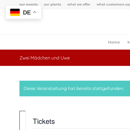
our events
our plants
what we offer
what customers sa
DE
Home
M
Zwei Mädchen und Uwe
Diese Veranstaltung hat bereits stattgefunden.
Tickets