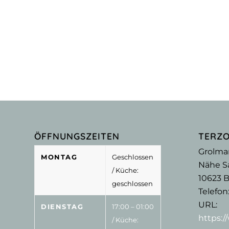
ÖFFNUNGSZEITEN
TERZ
Grolma
MONTAG
Geschlossen
Nähe Sa
/ Küche:
10623
B
geschlossen
Telefon
URL:
DIENSTAG
17:00 – 01:00
https:
/ Küche: