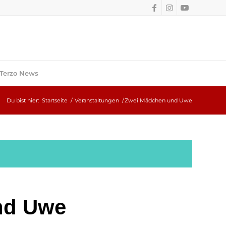
Terzo News
Du bist hier:
Startseite
/
Veranstaltungen
/
Zwei Mädchen und Uwe
nd Uwe