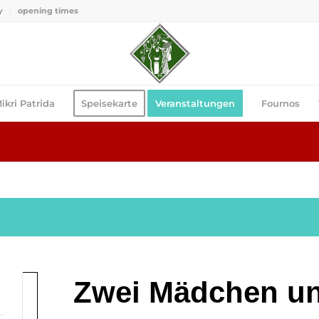
y
opening times
ikri Patrida
Speisekarte
Veranstaltungen
Fournos
Zwei Mädchen u