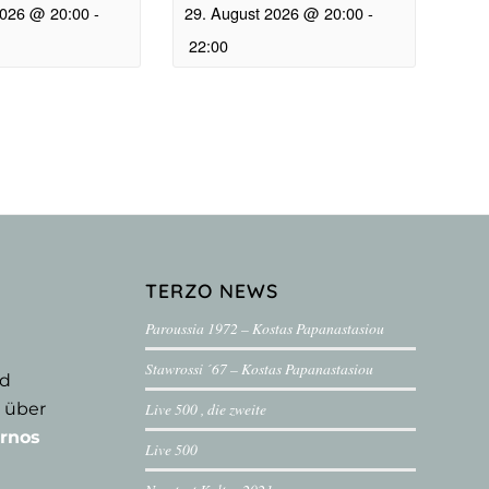
2026 @ 20:00
-
29. August 2026 @ 20:00
-
22:00
TERZO NEWS
Paroussia 1972 – Kostas Papanastasiou
Stawrossi ´67 – Kostas Papanastasiou
nd
 über
Live 500 , die zweite
rnos
Live 500