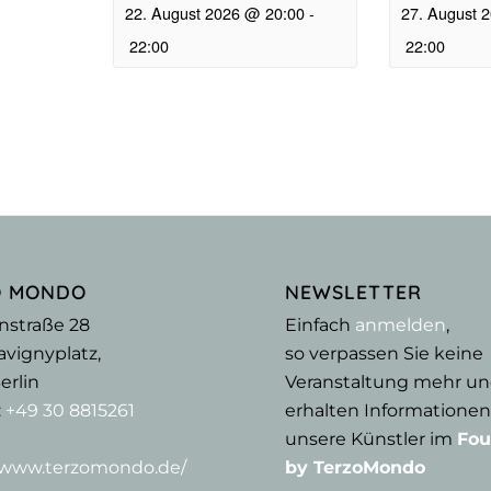
22. August 2026 @ 20:00
-
27. August 
22:00
22:00
O MONDO
NEWSLETTER
nstraße 28
Einfach
anmelden
,
vignyplatz,
so verpassen Sie keine
erlin
Veranstaltung mehr u
:
+49 30 8815261
erhalten Informationen
unsere Künstler im
Fou
//www.terzomondo.de/
by TerzoMondo