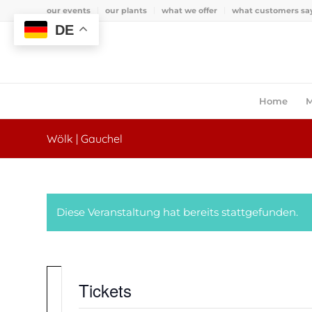
our events
our plants
what we offer
what customers sa
DE
Home
M
Wölk | Gauchel
Diese Veranstaltung hat bereits stattgefunden.
Tickets