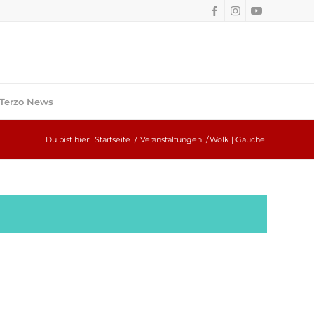
Terzo News
Du bist hier:
Startseite
/
Veranstaltungen
/
Wölk | Gauchel