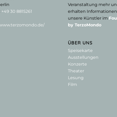
erlin
Veranstaltung mehr u
:
+49 30 8815261
erhalten Informationen
unsere Künstler im
Fou
//www.terzomondo.de/
by TerzoMondo
ÜBER UNS
Speisekarte
Ausstellungen
Konzerte
Theater
Lesung
Film