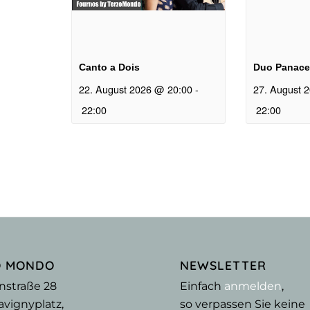
Canto a Dois
Duo Panace
22. August 2026 @ 20:00
-
27. August 
22:00
22:00
O MONDO
NEWSLETTER
nstraße 28
Einfach
anmelden
,
vignyplatz,
so verpassen Sie keine