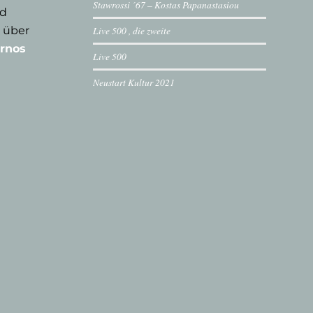
Stawrossi ´67 – Kostas Papanastasiou
nd
 über
Live 500 , die zweite
rnos
Live 500
Neustart Kultur 2021