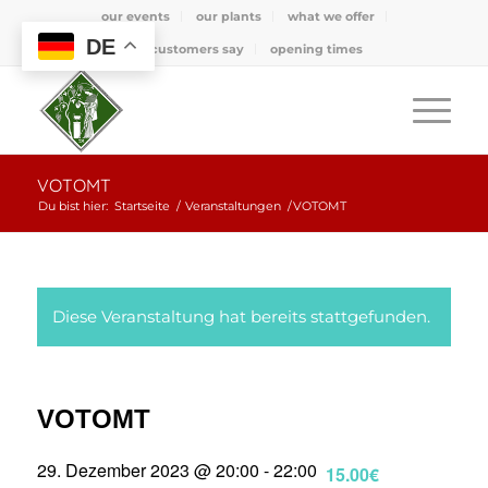
our events
our plants
what we offer
DE
what customers say
opening times
VOTOMT
Du bist hier:
Startseite
/
Veranstaltungen
/
VOTOMT
Diese Veranstaltung hat bereits stattgefunden.
VOTOMT
29. Dezember 2023 @ 20:00
-
22:00
15.00€