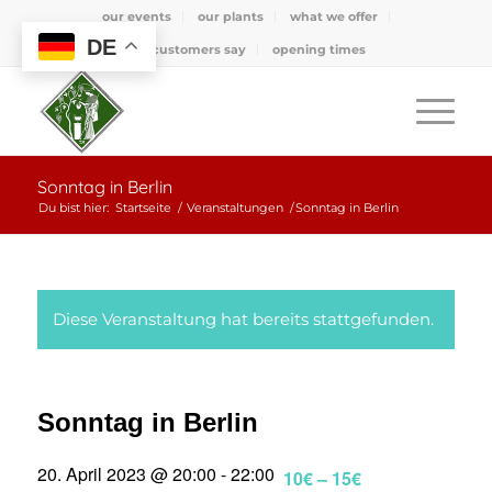
our events
our plants
what we offer
DE
what customers say
opening times
Sonntag in Berlin
Du bist hier:
Startseite
/
Veranstaltungen
/
Sonntag in Berlin
Diese Veranstaltung hat bereits stattgefunden.
Sonntag in Berlin
20. April 2023 @ 20:00
-
22:00
10€ – 15€