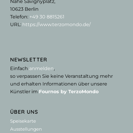
Nähe Savignyplatz,
10623
Berlin
Telefon:
+49 30 8815261
URL:
https://www.terzomondo.de/
NEWSLETTER
Einfach
anmelden
,
so verpassen Sie keine Veranstaltung mehr
und erhalten Informationen über unsere
Künstler im
Fournos by TerzoMondo
ÜBER UNS
Speisekarte
Ausstellungen