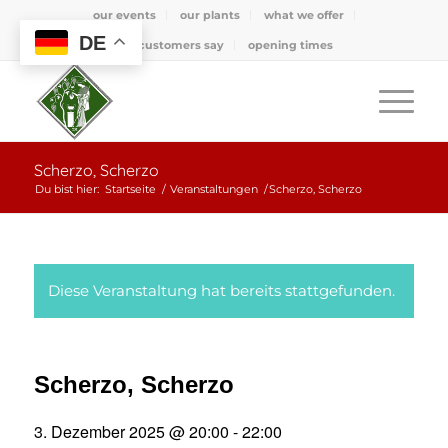
our events
our plants
what we offer
DE
what customers say
opening times
Scherzo, Scherzo
Du bist hier:
Startseite
/
Veranstaltungen
/
Scherzo, Scherzo
Diese Veranstaltung hat bereits stattgefunden.
Scherzo, Scherzo
3. Dezember 2025 @ 20:00
-
22:00