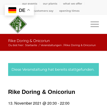
our events
our plants
what we offer
DE
what customers say
opening times
Rike Doring & Onicoriun
Du bist hier:
Startseite
/
Veranstaltungen
/
Rike Doring & Onicoriun
Diese Veranstaltung hat bereits stattgefunden.
Rike Doring & Onicoriun
13. November 2021 @ 20:30
-
22:00