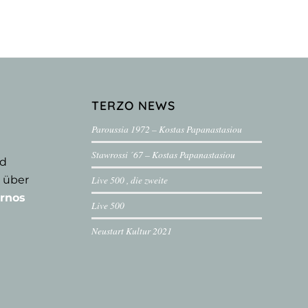
TERZO NEWS
Paroussia 1972 – Kostas Papanastasiou
Stawrossi ´67 – Kostas Papanastasiou
nd
 über
Live 500 , die zweite
rnos
Live 500
Neustart Kultur 2021