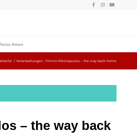
Terzo News
artseite
/
Veranstaltungen
/
Mimis Nikolopoulos – the way back home
os – the way back