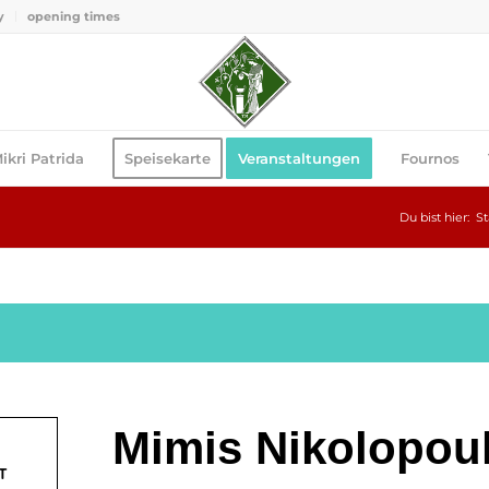
y
opening times
ikri Patrida
Speisekarte
Veranstaltungen
Fournos
Du bist hier:
St
Mimis Nikolopoul
T