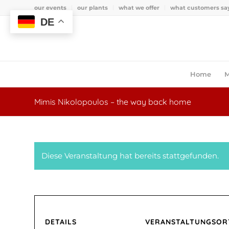
our events
our plants
what we offer
what customers sa
DE
Home
M
Mimis Nikolopoulos – the way back home
Diese Veranstaltung hat bereits stattgefunden.
DETAILS
VERANSTALTUNGSOR