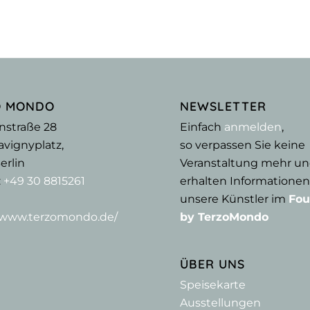
O MONDO
NEWSLETTER
nstraße 28
Einfach
anmelden
,
vignyplatz,
so verpassen Sie keine
erlin
Veranstaltung mehr u
:
+49 30 8815261
erhalten Informationen
unsere Künstler im
Fou
//www.terzomondo.de/
by TerzoMondo
ÜBER UNS
Speisekarte
Ausstellungen