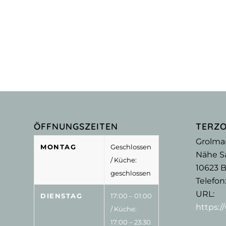
ÖFFNUNGSZEITEN
TERZ
Grolma
MONTAG
Geschlossen
Nähe Sa
/ Küche:
10623
B
geschlossen
Telefon
URL:
DIENSTAG
17:00 – 01:00
https:
/ Küche:
17:00 – 23:30