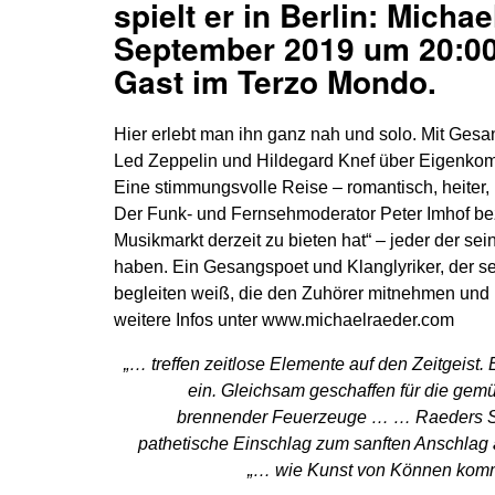
spielt er in Berlin: Micha
September 2019 um 20:00
Gast im Terzo Mondo.
Hier erlebt man ihn ganz nah und solo. Mit Gesa
Led Zeppelin und Hildegard Knef über Eigenkomp
Eine stimmungsvolle Reise – romantisch, heiter, 
Der Funk- und Fernsehmoderator Peter Imhof be
Musikmarkt derzeit zu bieten hat“ – jeder der se
haben. Ein Gesangspoet und Klanglyriker, der s
begleiten weiß, die den Zuhörer mitnehmen und 
weitere Infos unter www.michaelraeder.com
„… treffen zeitlose Elemente auf den Zeitgei
ein. Gleichsam geschaffen für die gemü
brennender Feuerzeuge … … Raeders Sti
pathetische Einschlag zum sanften Anschlag
„… wie Kunst von Können komm