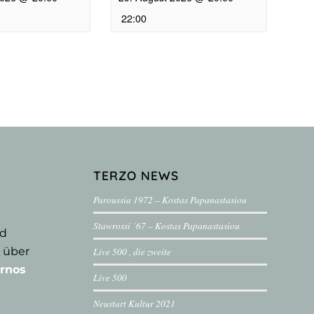
22:00
TERZO NEWS
Paroussia 1972 – Kostas Papanastasiou
Stawrossi ´67 – Kostas Papanastasiou
nd
 über
Live 500 , die zweite
rnos
Live 500
Neustart Kultur 2021