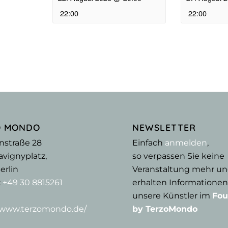
22:00
22:00
O MONDO
NEWSLETTER
nstraße 28
Einfach
anmelden
,
vignyplatz,
so verpassen Sie keine
erlin
Veranstaltung mehr u
:
+49 30 8815261
erhalten Informationen
unsere Künstler im
Fou
//www.terzomondo.de/
by TerzoMondo