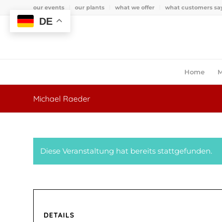
our events
our plants
what we offer
what customers sa
DE
Home
M
Michael Raeder
Diese Veranstaltung hat bereits stattgefunden.
DETAILS