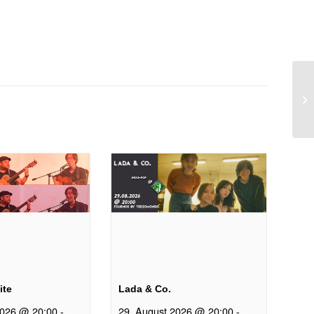
n
ite
Lada & Co.
2026 @ 20:00
-
29. August 2026 @ 20:00
-