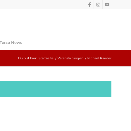
Terzo News
Du bist hier:
Startseite
/
Veranstaltungen
/
Michael Raeder