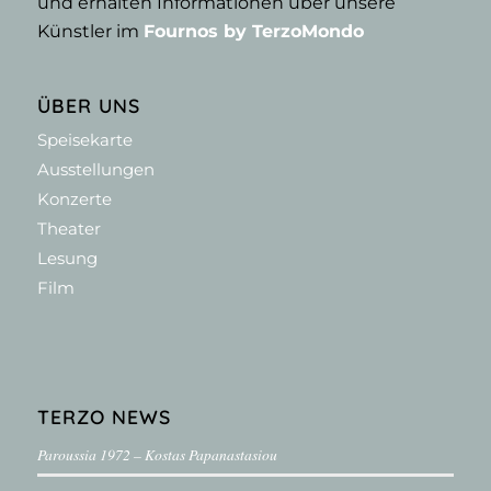
und erhalten Informationen über unsere
Künstler im
Fournos by TerzoMondo
ÜBER UNS
Speisekarte
Ausstellungen
Konzerte
Theater
Lesung
Film
TERZO NEWS
Paroussia 1972 – Kostas Papanastasiou