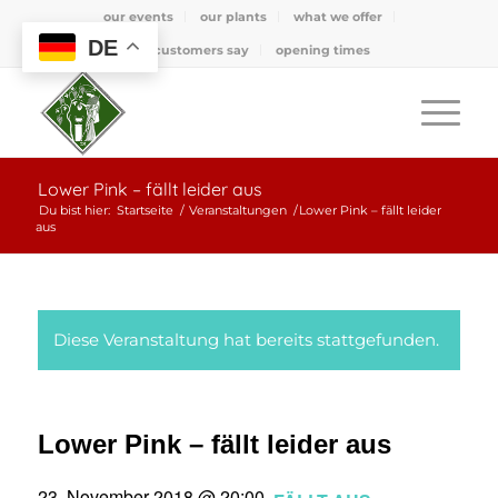
our events
our plants
what we offer
DE
what customers say
opening times
Lower Pink – fällt leider aus
Du bist hier:
Startseite
/
Veranstaltungen
/
Lower Pink – fällt leider
aus
Diese Veranstaltung hat bereits stattgefunden.
Lower Pink – fällt leider aus
23. November 2018 @ 20:00