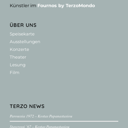
Künstler im
Fournos by TerzoMondo
ÜBER UNS
Speisekarte
Ausstellungen
Konzerte
Theater
Lesung
Film
TERZO NEWS
Paroussia 1972 – Kostas Papanastasiou
Stawrossi ´67 – Kostas Papanastasiou