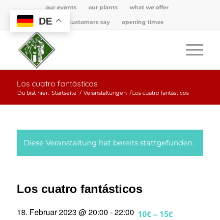
our events
our plants
what we offer
DE
what customers say
opening times
Los cuatro fantásticos
Du bist hier:
Startseite
/
Veranstaltungen
/
Los cuatro fantásticos
Diese Veranstaltung hat bereits stattgefunden.
Los cuatro fantásticos
18. Februar 2023 @ 20:00
-
22:00
10€ – 15€