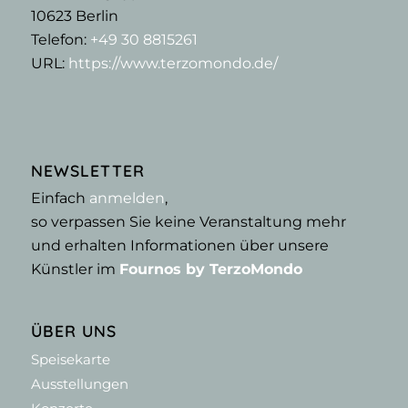
10623
Berlin
Telefon:
+49 30 8815261
URL:
https://www.terzomondo.de/
NEWSLETTER
Einfach
anmelden
,
so verpassen Sie keine Veranstaltung mehr
und erhalten Informationen über unsere
Künstler im
Fournos by TerzoMondo
ÜBER UNS
Speisekarte
Ausstellungen