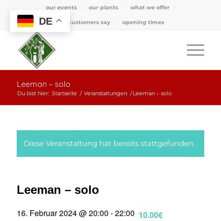
our events
our plants
what we offer
DE
what customers say
opening times
Leeman – solo
Du bist hier:
Startseite
/
Veranstaltungen
/
Leeman – solo
Diese Veranstaltung hat bereits stattgefunden.
Leeman – solo
16. Februar 2024 @ 20:00
-
22:00
10.00€