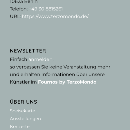
10623
Berlin
Telefon:
+49 30 8815261
URL:
https://www.terzomondo.de/
NEWSLETTER
Einfach
anmelden
,
so verpassen Sie keine Veranstaltung mehr
und erhalten Informationen über unsere
Künstler im
Fournos by TerzoMondo
ÜBER UNS
Speisekarte
Ausstellungen
Konzerte