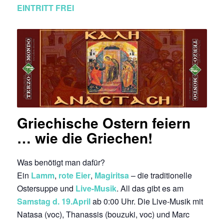
EINTRITT FREI
Griechische Ostern feiern
… wie die Griechen!
Was benötigt man dafür?
Ein
Lamm
,
rote Eier
,
Magiritsa
– die traditionelle
Ostersuppe und
Live-Musik
. All das gibt es am
Samstag d. 19.April
ab 0:00 Uhr. Die Live-Musik mit
Natasa (voc), Thanassis (bouzuki, voc) und Marc