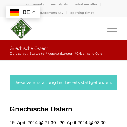
our events
our plants
what we offer
DE
what customers say
opening times
Griechische Ostern
Du bist hier:
Startseite
/
Veranstaltungen
/
Griechische Ostern
Diese Veranstaltung hat bereits stattgefunden.
Griechische Ostern
19. April 2014 @ 21:30
-
20. April 2014 @ 02:00