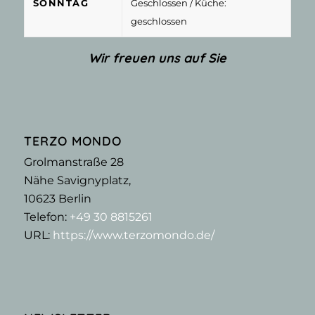
SONNTAG
Geschlossen
/ Küche:
geschlossen
Wir freuen uns auf Sie
TERZO MONDO
Grolmanstraße 28
Nähe Savignyplatz,
10623
Berlin
Telefon:
+49 30 8815261
URL:
https://www.terzomondo.de/