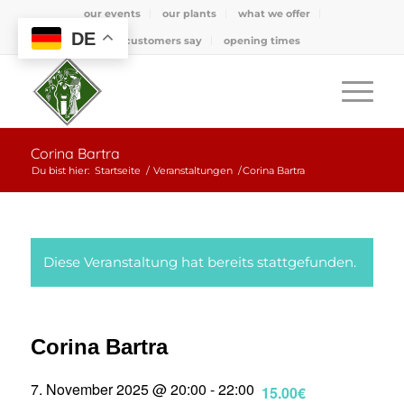
our events
our plants
what we offer
DE
what customers say
opening times
Corina Bartra
Du bist hier:
Startseite
/
Veranstaltungen
/
Corina Bartra
Diese Veranstaltung hat bereits stattgefunden.
Corina Bartra
7. November 2025 @ 20:00
-
22:00
15.00€