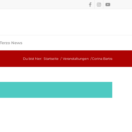
Terzo News
Du bist hier:
Startseite
/
Veranstaltungen
/
Corina Bartra