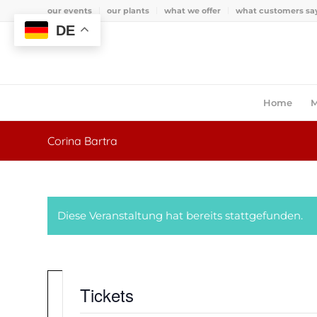
our events
our plants
what we offer
what customers sa
DE
Home
M
Corina Bartra
Diese Veranstaltung hat bereits stattgefunden.
Tickets