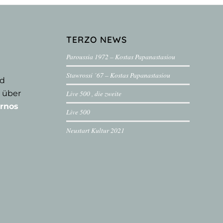
TERZO NEWS
Paroussia 1972 – Kostas Papanastasiou
Stawrossi ´67 – Kostas Papanastasiou
nd
 über
Live 500 , die zweite
rnos
Live 500
Neustart Kultur 2021