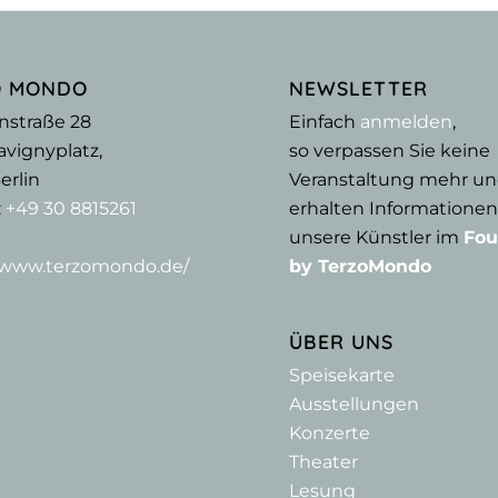
O MONDO
NEWSLETTER
nstraße 28
Einfach
anmelden
,
vignyplatz,
so verpassen Sie keine
erlin
Veranstaltung mehr u
:
+49 30 8815261
erhalten Informationen
unsere Künstler im
Fou
//www.terzomondo.de/
by TerzoMondo
ÜBER UNS
Speisekarte
Ausstellungen
Konzerte
Theater
Lesung