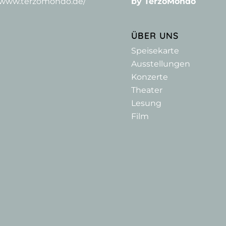
//www.terzomondo.de/
by TerzoMondo
ÜBER UNS
Speisekarte
Ausstellungen
Konzerte
Theater
Lesung
Film