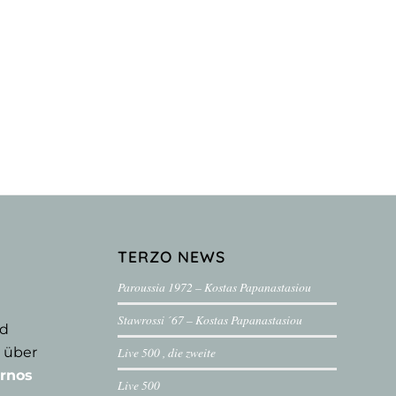
TERZO NEWS
Paroussia 1972 – Kostas Papanastasiou
Stawrossi ´67 – Kostas Papanastasiou
nd
 über
Live 500 , die zweite
rnos
Live 500