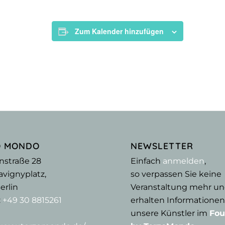
Zum Kalender hinzufügen
O MONDO
NEWSLETTER
nstraße 28
Einfach
anmelden
,
vignyplatz,
so verpassen Sie keine
erlin
Veranstaltung mehr u
:
+49 30 8815261
erhalten Informationen
unsere Künstler im
Fou