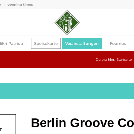
y
opening times
ikri Patrida
Speisekarte
Veranstaltungen
Fournos
Du bist hier:
Startseite
Berlin Groove Co
T