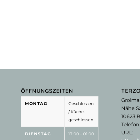
ÖFFNUNGSZEITEN
TERZ
Grolma
MONTAG
Geschlossen
Nähe Sa
/ Küche:
10623
B
geschlossen
Telefon
URL:
DIENSTAG
17:00 – 01:00