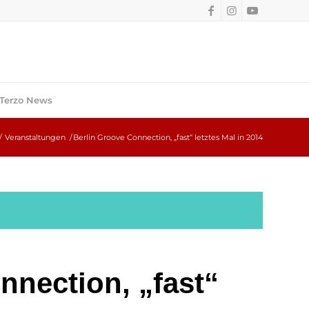
Terzo News
/
Veranstaltungen
/
Berlin Groove Connection, „fast“ letztes Mal in 2014
nnection, „fast“