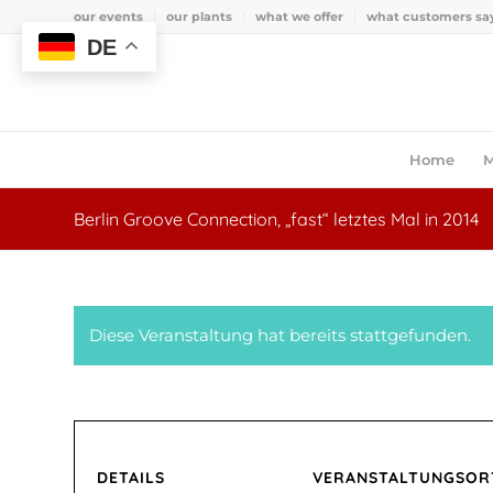
our events
our plants
what we offer
what customers sa
DE
Home
M
Berlin Groove Connection, „fast“ letztes Mal in 2014
Diese Veranstaltung hat bereits stattgefunden.
DETAILS
VERANSTALTUNGSOR