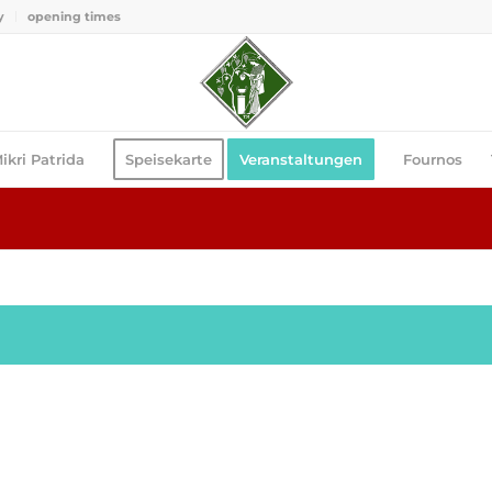
y
opening times
ikri Patrida
Speisekarte
Veranstaltungen
Fournos