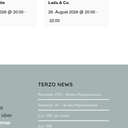
ite
Lada & Co.
2026 @ 20:00
-
29. August 2026 @ 20:00
-
22:00
TERZO NEWS
Paroussia 1972 – Kostas Papanastasiou
Stawrossi ´67 – Kostas Papanastasiou
nd
 über
Live 500 , die zweite
rnos
Live 500