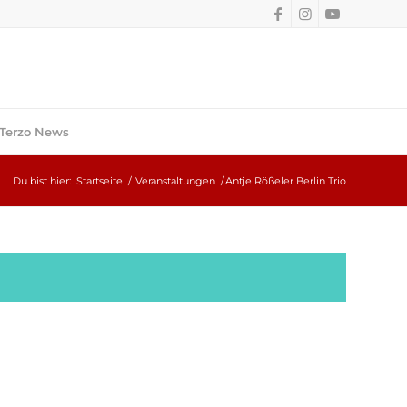
Terzo News
Du bist hier:
Startseite
/
Veranstaltungen
/
Antje Rößeler Berlin Trio