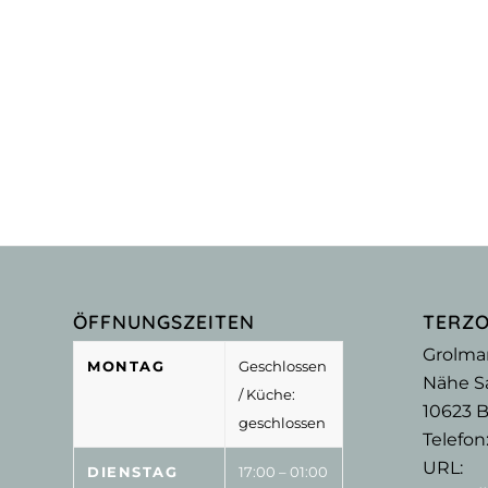
ÖFFNUNGSZEITEN
TERZ
Grolma
MONTAG
Geschlossen
Nähe Sa
/ Küche:
10623
B
geschlossen
Telefon
URL:
DIENSTAG
17:00 – 01:00