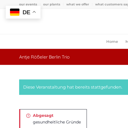
our events
our plants
what we offer
what customers sa
DE
Home
M
Antje Rößeler Berlin Trio
Diese Veranstaltung hat bereits stattgefunden.
Abgesagt
gesundheitliche Gründe