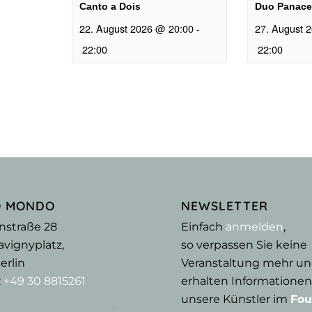
Canto a Dois
Duo Panace
22. August 2026 @ 20:00
-
27. August 
22:00
22:00
O MONDO
NEWSLETTER
nstraße 28
Einfach
anmelden
,
vignyplatz,
so verpassen Sie keine
erlin
Veranstaltung mehr u
:
+49 30 8815261
erhalten Informationen
unsere Künstler im
Fou