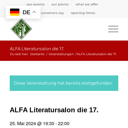
our events
our plants
what we offer
DE
what customers say
opening times
ALFA Literatursalon die 17.
Du bist hier:
Startseite
/
Veranstaltungen
/
ALFA Literatursalon die 17.
Diese Veranstaltung hat bereits stattgefunden.
ALFA Literatursalon die 17.
25. Mai 2024 @ 19:30
-
22:00