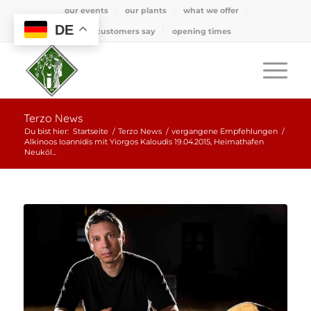
our events
our plants
what we offer
DE
what customers say
opening times
Terzo News
Du bist hier:
Startseite
/
Terzo News
/
vergangene Empfehlungen
/
Alkinoos Ioannidis mit Yiorgos Kaloudis 19.04.2015, Heimathafen
Neuköl...