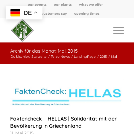
our events
our plants
what we offer
DE
what customers say
opening times
Archiv für das Monat: Mai, 2015
Du bist hier:
Startseite
/
Terzo News
/
LandingPage
/
2015
/
Mai
Faktencheck – HELLAS | Solidarität mit der
Bevölkerung in Griechenland
11. Mai 2015