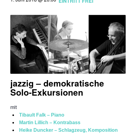
EINTRITT FREI
jazzig – demokratische
Solo-Exkursionen
mit
Tibault Falk – Piano
Martin Lillich – Kontrabass
Heike Duncker – Schlagzeug, Komposition