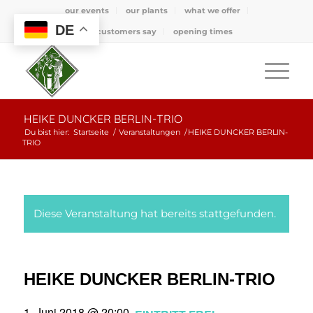
our events
our plants
what we offer
DE
what customers say
opening times
HEIKE DUNCKER BERLIN-TRIO
Du bist hier:
Startseite
/
Veranstaltungen
/
HEIKE DUNCKER BERLIN-
TRIO
Diese Veranstaltung hat bereits stattgefunden.
HEIKE DUNCKER BERLIN-TRIO
1. Juni 2018 @ 20:00