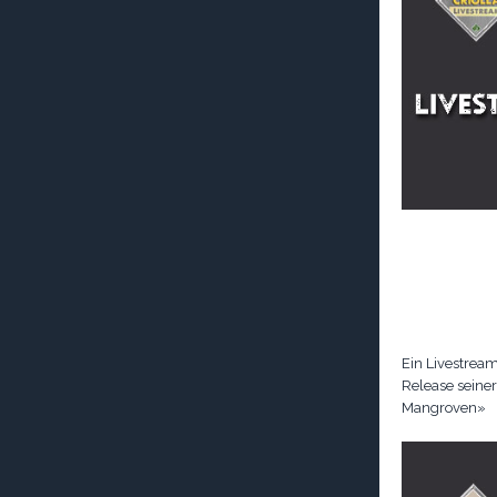
Ein Livestream
Release seiner
Mangroven»