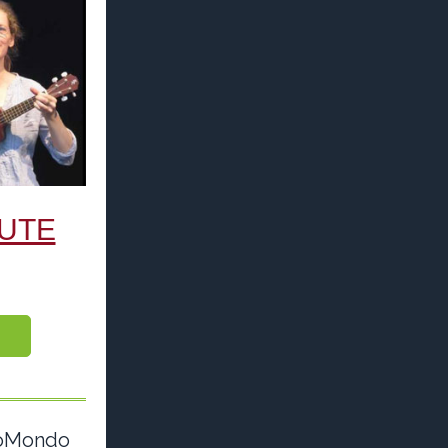
LUTE
zoMondo