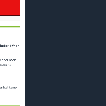
ieder öffnen
r aber noch
ockDowns
entität keine