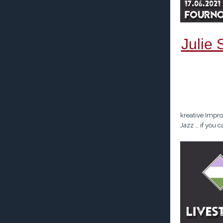
Julie 
kreative Impro
Jazz … if you c