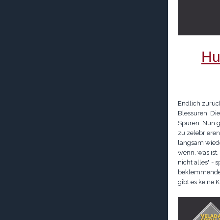
Hu
Endlich zurüc
Blessuren. Die 
Spuren. Nun gi
zu zelebrieren
langsam wiede
wenn, was ist, 
nicht alles" -
beklemmendes
gibt es keine K