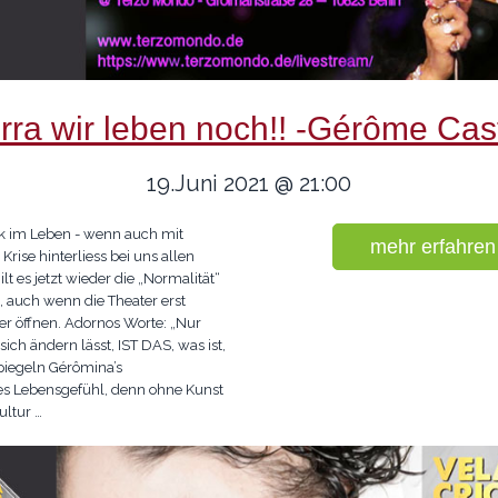
rra wir leben noch!! -Gérôme Cast
19.Juni 2021 @ 21:00
k im Leben - wenn auch mit
mehr erfahren
Krise hinterliess bei uns allen
lt es jetzt wieder die „Normalität“
, auch wenn die Theater erst
r öffnen. Adornos Worte: „Nur
sich ändern lässt, IST DAS, was ist,
 spiegeln Gérômina’s
 Lebensgefühl, denn ohne Kunst
ultur …