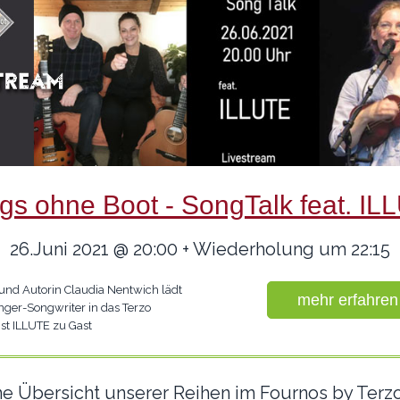
gs ohne Boot - SongTalk feat. IL
26.Juni 2021 @ 20:00 + Wiederholung um 22:15
 und Autorin Claudia Nentwich lädt
mehr erfahren
nger-Songwriter in das Terzo
st ILLUTE zu Gast
ine Übersicht unserer Reihen im Fournos by Ter