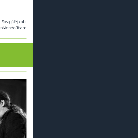
m SavigNYplatz
erzoMondo Team