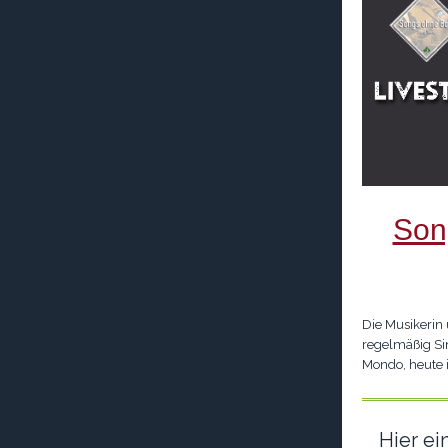
Son
Die Musikerin
regelmäßig Si
Mondo, heute i
Hier e