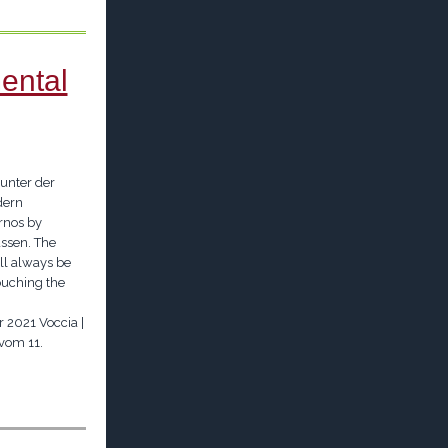
ental
 unter der
dern
rnos by
ssen. The
ll always be
ouching the
 2021 Voccia |
 vom 11.