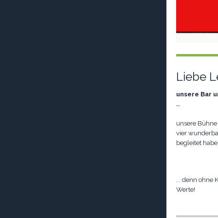
Liebe L
unsere Bar 
..
unsere Bühne 
vier wunderba
begleitet hab
... denn ohne 
Werte!