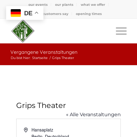
our events
our plants
what we offer
DE
what customers say
opening times
Vergangene Veranstaltungen
Du bist hier:
Startseite
/
Grips Theater
Grips Theater
« Alle Veranstaltungen
Adresse
Hansaplatz
Berlin
,
Deutschland